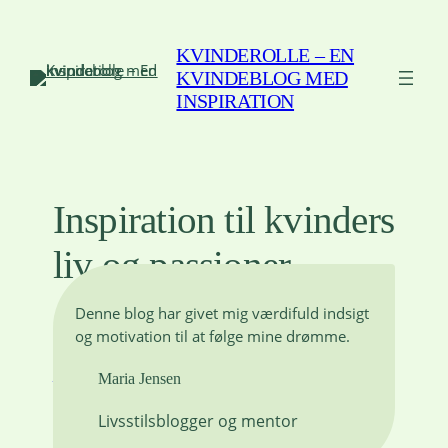
Spring
til
KVINDEROLLE – EN
indhold
KVINDEBLOG MED
INSPIRATION
Inspiration til kvinders
liv og passioner
Denne blog har givet mig værdifuld indsigt
Kvinderolle styrker og inspirerer kvinder dagligt
og motivation til at følge mine drømme.
Læs mere
Maria Jensen
Livsstilsblogger og mentor