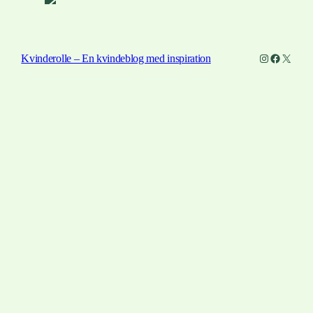
Instagram
Faceboo
X
Kvinderolle – En kvindeblog med inspiration