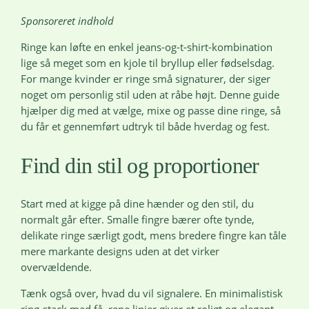
Sponsoreret indhold
Ringe kan løfte en enkel jeans-og-t-shirt-kombination
lige så meget som en kjole til bryllup eller fødselsdag.
For mange kvinder er ringe små signaturer, der siger
noget om personlig stil uden at råbe højt. Denne guide
hjælper dig med at vælge, mixe og passe dine ringe, så
du får et gennemført udtryk til både hverdag og fest.
Find din stil og proportioner
Start med at kigge på dine hænder og den stil, du
normalt går efter. Smalle fingre bærer ofte tynde,
delikate ringe særligt godt, mens bredere fingre kan tåle
mere markante designs uden at det virker
overvældende.
Tænk også over, hvad du vil signalere. En minimalistisk
ring-stack med få, rene linjer giver et roligt og elegant