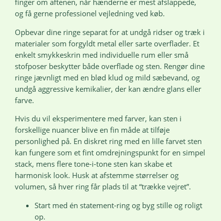
finger om aftenen, når hænderne er mest afslappede,
og få gerne professionel vejledning ved køb.
Opbevar dine ringe separat for at undgå ridser og træk i
materialer som forgyldt metal eller sarte overflader. Et
enkelt smykkeskrin med individuelle rum eller små
stofposer beskytter både overflade og sten. Rengør dine
ringe jævnligt med en blød klud og mild sæbevand, og
undgå aggressive kemikalier, der kan ændre glans eller
farve.
Hvis du vil eksperimentere med farver, kan sten i
forskellige nuancer blive en fin måde at tilføje
personlighed på. En diskret ring med en lille farvet sten
kan fungere som et fint omdrejningspunkt for en simpel
stack, mens flere tone-i-tone sten kan skabe et
harmonisk look. Husk at afstemme størrelser og
volumen, så hver ring får plads til at “trække vejret”.
Start med én statement-ring og byg stille og roligt
op.